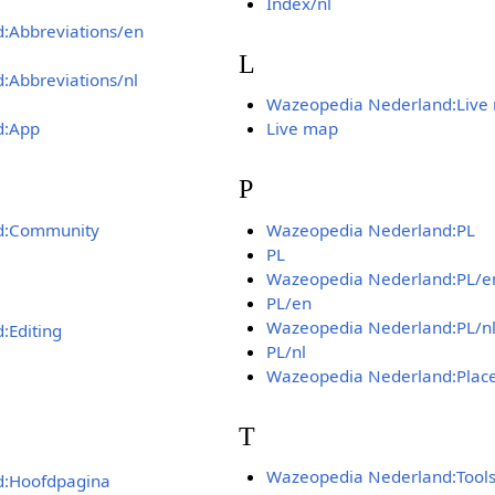
Index/nl
:Abbreviations/en
L
Abbreviations/nl
Wazeopedia Nederland:Live
d:App
Live map
P
d:Community
Wazeopedia Nederland:PL
PL
Wazeopedia Nederland:PL/e
PL/en
Wazeopedia Nederland:PL/n
:Editing
PL/nl
Wazeopedia Nederland:Plac
T
Wazeopedia Nederland:Tool
d:Hoofdpagina