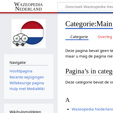
Wazeopedia
Nederland
Categorie
:
Main
Categorie
Overleg
Deze pagina bevat geen te
maar u mag de pagina ni
Navigatie
Pagina’s in cate
Hoofdpagina
Recente wijzigingen
Deze categorie bevat de vo
Willekeurige pagina
Hulp met MediaWiki
A
Wazeopedia Nederland
Wikihulpmiddelen