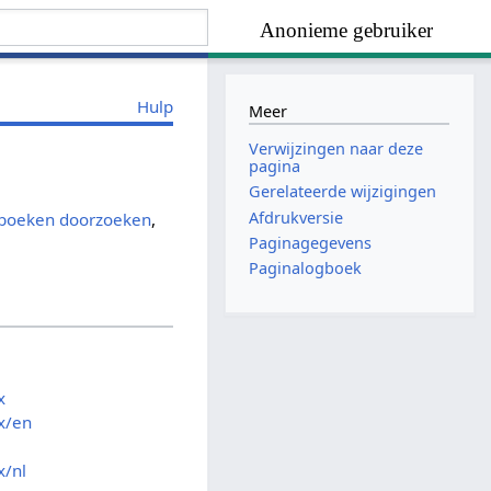
Anonieme gebruiker
Hulp
Meer
Verwijzingen naar deze
pagina
Gerelateerde wijzigingen
Afdrukversie
gboeken doorzoeken
,
Paginagegevens
Paginalogboek
x
x/en
/nl