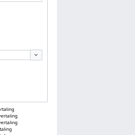
Schakelopties
taling
ertaling
ertaling
aling