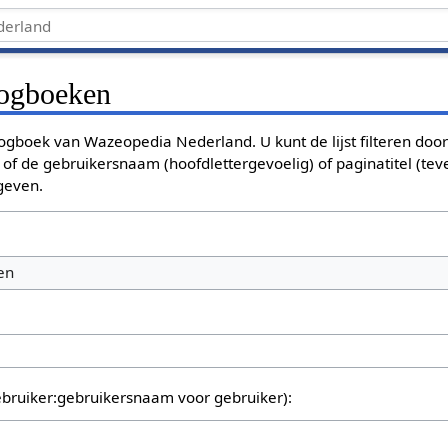
logboeken
ogboek van Wazeopedia Nederland. U kunt de lijst filteren door
 of de gebruikersnaam (hoofdlettergevoelig) of paginatitel (tev
 geven.
en
bruiker:gebruikersnaam voor gebruiker):