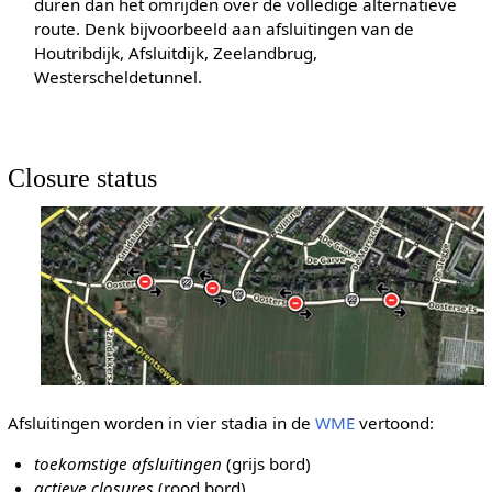
duren dan het omrijden over de volledige alternatieve
route. Denk bijvoorbeeld aan afsluitingen van de
Houtribdijk, Afsluitdijk, Zeelandbrug,
Westerscheldetunnel.
Closure status
Afsluitingen worden in vier stadia in de
WME
vertoond:
toekomstige afsluitingen
(grijs bord)
actieve closures
(rood bord)