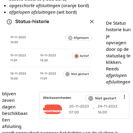
opgeschorte afsluitingen
(oranje bord)
afgelopen afsluitingen
(wit bord)
De Status
historie kun
je
opvragen
door op de
statustag te
klikken.
Reeds
afgelopen
afsluitingen
blijven
zeven
dagen
beschikbaar.
Een
afsluiting
wordt
opgeschort
wanneer het tijdstip van de sluiting is