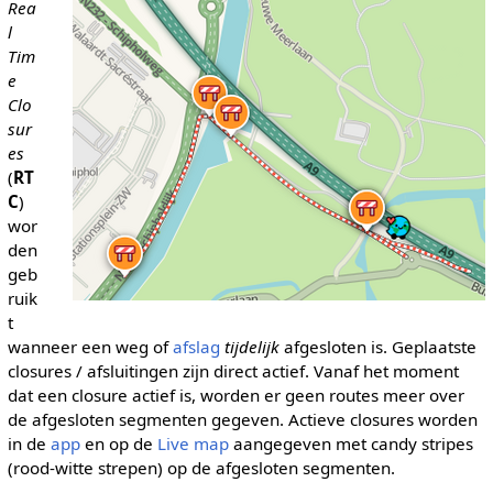
Rea
l
Tim
e
Clo
sur
es
(
RT
C
)
wor
den
geb
ruik
t
wanneer een weg of
afslag
tijdelijk
afgesloten is. Geplaatste
closures / afsluitingen zijn direct actief. Vanaf het moment
dat een closure actief is, worden er geen routes meer over
de afgesloten segmenten gegeven. Actieve closures worden
in de
app
en op de
Live map
aangegeven met candy stripes
(rood-witte strepen) op de afgesloten segmenten.