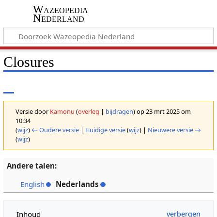
Wazeopedia
Nederland
Closures
Versie door
Kamonu
(
overleg
|
bijdragen
)
op 23 mrt 2025 om
10:34
(
wijz
)
← Oudere versie
|
Huidige versie
(
wijz
) |
Nieuwere versie →
(
wijz
)
Andere talen:
English
Nederlands
Inhoud