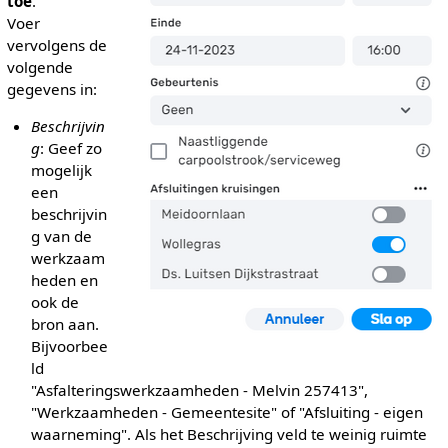
toe
.
Voer
vervolgens de
volgende
gegevens in:
Beschrijvin
g
: Geef zo
mogelijk
een
beschrijvin
g van de
werkzaam
heden en
ook de
bron aan.
Bijvoorbee
ld
"Asfalteringswerkzaamheden - Melvin 257413",
"Werkzaamheden - Gemeentesite" of "Afsluiting - eigen
waarneming". Als het Beschrijving veld te weinig ruimte