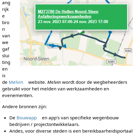
ang
rijk
e
bro
n
van
we
gaf
slui
ting
en
is
de
Melvin
website.
Melvin
wordt door de wegbeheerders
gebruikt voor het melden van werkzaamheden en
evenementen.
Andere bronnen zijn:
De
Bouwapp
en app's van specifieke wegenbouw
bedrijven / projectontwikkelaars.
Andes, voor diverse steden is een bereikbaarheidsportaal