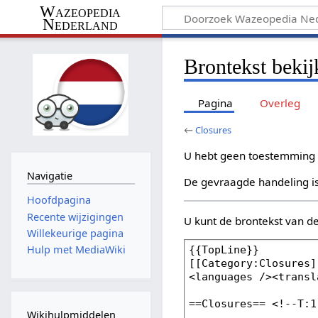
Wazeopedia
Nederland
Brontekst beki
Pagina
Overleg
←
Closures
U hebt geen toestemming 
Navigatie
De gevraagde handeling i
Hoofdpagina
Recente wijzigingen
U kunt de brontekst van d
Willekeurige pagina
Hulp met MediaWiki
Wikihulpmiddelen