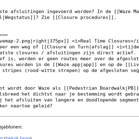
sjablonen:
nt
(
bekijk bron
)